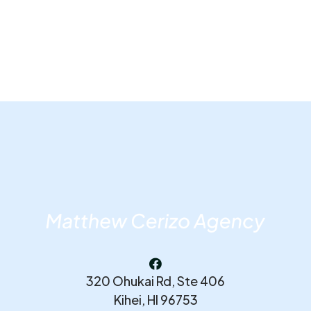

320 Ohukai Rd, Ste 406
Kihei, HI 96753